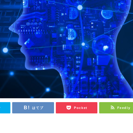
r
はてブ
Pocket
Feedly