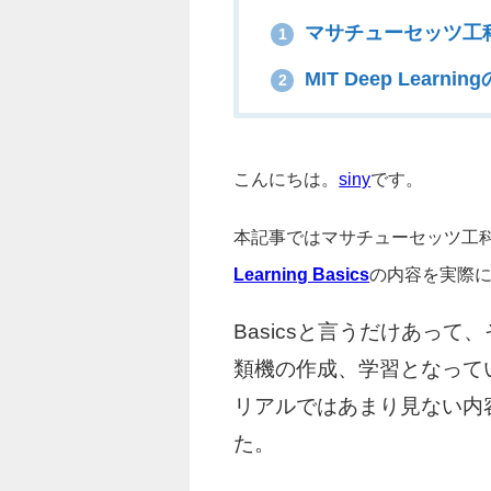
マサチューセッツ工科
1
MIT Deep Lear
2
こんにちは。
siny
です。
本記事ではマサチューセッツ工科
Learning Basics
の内容を実際
Basicsと言うだけあって
類機の作成、学習となって
リアルではあまり見ない内
た。