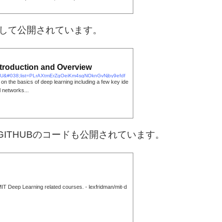
画として公開されています。
ntroduction and Overview
5U&#038;list=PLrAXtmErZgOeiKm4sgNOknGvNjby9efdf
on the basics of deep learning including a few key ide
l networks...
ITHUBのコードも公開されています。
MIT Deep Learning related courses. - lexfridman/mit-d