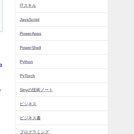
ITスキル
JavaScript
PowerApps
PowerShell
Python
p
PyTorch
Sinyの技術ノート
分
ト
ビジネス
ビジネス書
プログラミング