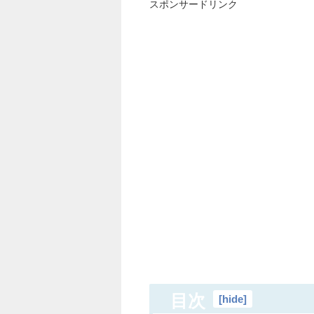
スポンサードリンク
目次
[
hide
]