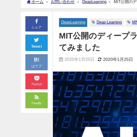
ホーム
お問い合わせ
DeapLearning
MIT公開の
DeapLearning
Deap Learning
M
シェア
MIT公開のディープ
てみました
Tweet
B!
2020年1月25日
2020年1月25日
はてブ
Pocket
Feedly