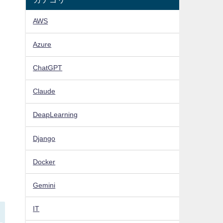
AWS
Azure
ChatGPT
Claude
DeapLearning
Django
Docker
Gemini
IT