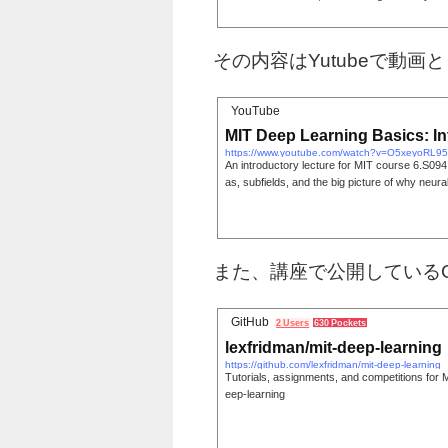
その内容はYutubeで動
YouTube
MIT Deep Learning Basics: I
https://www.youtube.com/watch?v=O5xeyoRL9
An introductory lecture for MIT course 6.S094 
as, subfields, and the big picture of why neura
また、講座で公開しているG
GitHub
2 Users
630 Pockets
lexfridman/mit-deep-learning
https://github.com/lexfridman/mit-deep-learning
Tutorials, assignments, and competitions for 
eep-learning