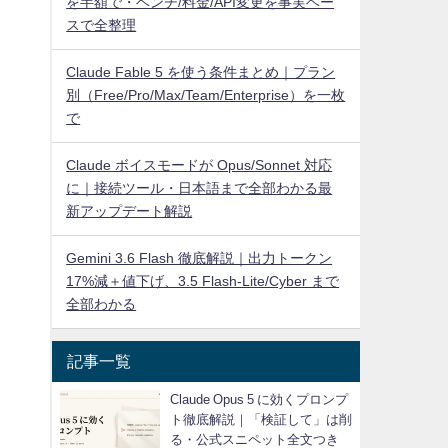
を半額で・ベンチ/料金/API変更を事実ベー
スで全整理
Claude Fable 5 を使う条件まとめ｜プラン
別（Free/Pro/Max/Team/Enterprise）を一枚
で
Claude ボイスモードが Opus/Sonnet 対応
に｜接続ツール・日本語まで全部わかる最
新アップデート解説
Gemini 3.6 Flash 徹底解説｜出力トークン
17%減＋値下げ、3.5 Flash-Lite/Cyber まで
全部わかる
記事一覧
Claude Opus 5 に効くプロンプ
ト徹底解説｜「検証して」は削
る・公式スニペット全文つき