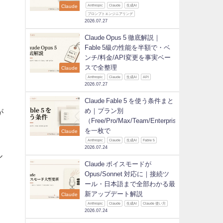
Claude
Anthropic
Claude
生成AI
プロンプトエンジニアリング
2026.07.27
Claude Opus 5 徹底解説｜
Fable 5級の性能を半額で・ベ
ンチ/料金/API変更を事実ベー
スで全整理
Claude
Anthropic
Claude
生成AI
API
2026.07.27
Claude Fable 5 を使う条件まと
め｜プラン別
が
（Free/Pro/Max/Team/Enterprise）
を一枚で
Claude
Anthropic
Claude
生成AI
Fable 5
2026.07.24
ル
Claude ボイスモードが
Opus/Sonnet 対応に｜接続ツ
ール・日本語まで全部わかる最
ル
新アップデート解説
Claude
Anthropic
Claude
生成AI
Claude 使い方
2026.07.24