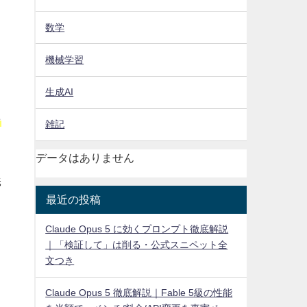
数学
機械学習
生成AI
ン
雑記
データはありません
義
最近の投稿
Claude Opus 5 に効くプロンプト徹底解説
｜「検証して」は削る・公式スニペット全
文つき
Claude Opus 5 徹底解説｜Fable 5級の性能