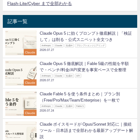
Flash-Lite/Cyber まで全部わかる
記事一覧
Claude Opus 5 に効くプロンプト徹底解説｜「検証
して」は削る・公式スニペット全文つき
Anthropic
Claude
生成AI
プロンプトエンジニアリング
2026.07.27
Claude
Claude Opus 5 徹底解説｜Fable 5級の性能を半額
で・ベンチ/料金/API変更を事実ベースで全整理
Anthropic
Claude
生成AI
API
2026.07.27
Claude
Claude Fable 5 を使う条件まとめ｜プラン別
（Free/Pro/Max/Team/Enterprise）を一枚で
Anthropic
Claude
生成AI
Fable 5
2026.07.24
Claude
Claude ボイスモードが Opus/Sonnet 対応に｜接続
ツール・日本語まで全部わかる最新アップデート解
説