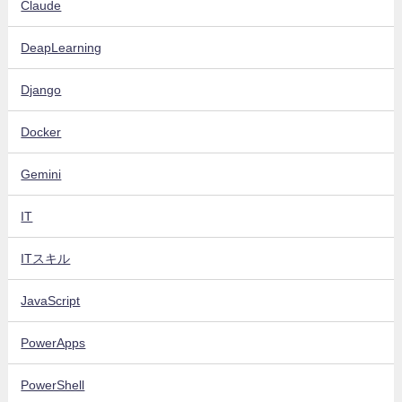
Claude
DeapLearning
Django
Docker
Gemini
IT
ITスキル
JavaScript
PowerApps
PowerShell