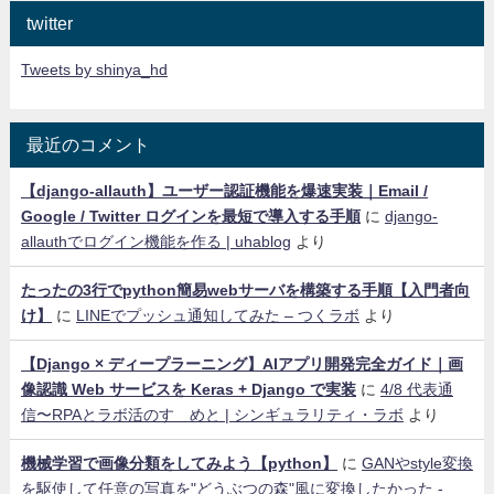
twitter
Tweets by shinya_hd
最近のコメント
【django-allauth】ユーザー認証機能を爆速実装｜Email /
Google / Twitter ログインを最短で導入する手順
に
django-
allauthでログイン機能を作る | uhablog
より
たったの3行でpython簡易webサーバを構築する手順【入門者向
け】
に
LINEでプッシュ通知してみた – つくラボ
より
【Django × ディープラーニング】AIアプリ開発完全ガイド｜画
像認識 Web サービスを Keras + Django で実装
に
4/8 代表通
信〜RPAとラボ活のすゝめと | シンギュラリティ・ラボ
より
機械学習で画像分類をしてみよう【python】
に
GANやstyle変換
を駆使して任意の写真を"どうぶつの森"風に変換したかった -