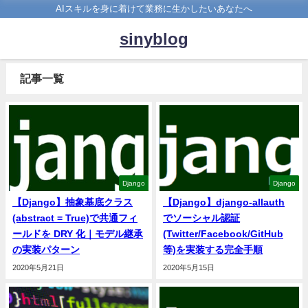
AIスキルを身に着けて業務に生かしたいあなたへ
sinyblog
記事一覧
Django
Django
【Django】抽象基底クラス
【Django】django-allauth
(abstract = True)で共通フィ
でソーシャル認証
ールドを DRY 化｜モデル継承
(Twitter/Facebook/GitHub
の実装パターン
等)を実装する完全手順
2020年5月21日
2020年5月15日