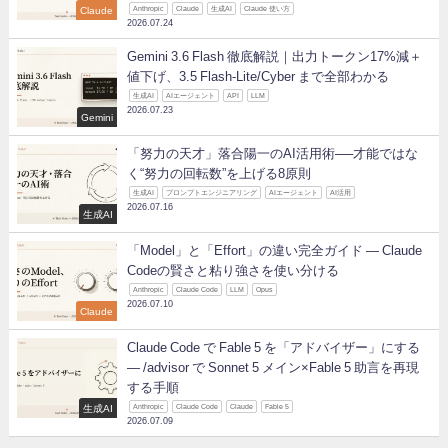
Claude
Anthropic
Claude
生成AI
Claude 使い方
2026.07.24
Gemini 3.6 Flash 徹底解説｜出力トークン17%減＋
値下げ、3.5 Flash-Lite/Cyber まで全部わかる
生成AI
AIエージェント
API
LLM
2026.07.23
Gemini
「努力の天才」落合陽一のAI活用術──才能ではな
く“努力の回転数”を上げる8原則
生成AI
プロンプトエンジニアリング
AIエージェント
AI活用
2026.07.16
生成AI
「Model」と「Effort」の違い完全ガイド ― Claude
Codeの賢さと粘り強さを使い分ける
Anthropic
Claude Code
LLM
Opus
2026.07.10
Claude
Claude Code で Fable 5 を「アドバイザー」にする
— /advisor で Sonnet 5 メイン×Fable 5 助言を再現
する手順
生成AI
Anthropic
Claude Code
Claude
Fable 5
2026.07.09