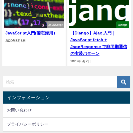
JavaScript
Django
JavaScript入門(備忘録用）
【Django】Ajax 入門｜
JavaScript fetch +
2020年5月6日
JsonResponse で非同期通信
の実装パターン
2020年5月2日
インフォメーション
お問い合わせ
プライバシーポリシー