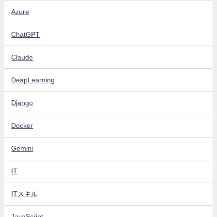
Azure
ChatGPT
Claude
DeapLearning
Django
Docker
Gemini
IT
ITスキル
JavaScript