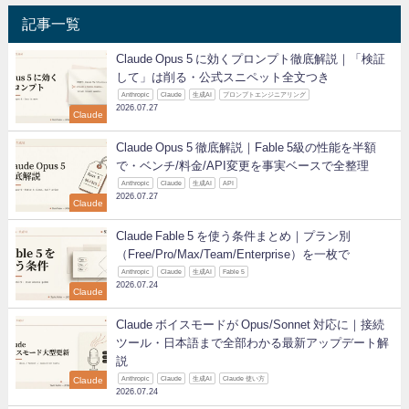
記事一覧
Claude Opus 5 に効くプロンプト徹底解説｜「検証
して」は削る・公式スニペット全文つき
Anthropic
Claude
生成AI
プロンプトエンジニアリング
2026.07.27
Claude
Claude Opus 5 徹底解説｜Fable 5級の性能を半額
で・ベンチ/料金/API変更を事実ベースで全整理
Anthropic
Claude
生成AI
API
2026.07.27
Claude
Claude Fable 5 を使う条件まとめ｜プラン別
（Free/Pro/Max/Team/Enterprise）を一枚で
Anthropic
Claude
生成AI
Fable 5
2026.07.24
Claude
Claude ボイスモードが Opus/Sonnet 対応に｜接続
ツール・日本語まで全部わかる最新アップデート解
説
Claude
Anthropic
Claude
生成AI
Claude 使い方
2026.07.24