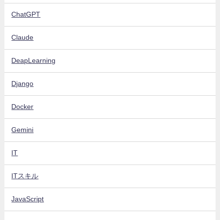
ChatGPT
Claude
DeapLearning
Django
Docker
Gemini
IT
ITスキル
JavaScript