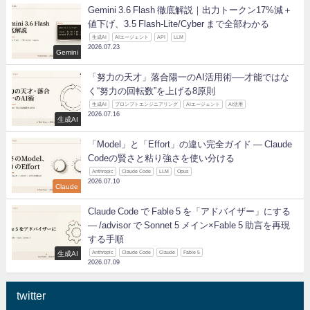
Gemini 3.6 Flash 徹底解説｜出力トークン17%減＋
値下げ、3.5 Flash-Lite/Cyber まで全部わかる
生成AI
AIエージェント
API
LLM
2026.07.23
Gemini
「努力の天才」落合陽一のAI活用術──才能ではな
く“努力の回転数”を上げる8原則
生成AI
プロンプトエンジニアリング
AIエージェント
AI活用
2026.07.16
生成AI
「Model」と「Effort」の違い完全ガイド ― Claude
Codeの賢さと粘り強さを使い分ける
Anthropic
Claude Code
LLM
Opus
2026.07.10
Claude
Claude Code で Fable 5 を「アドバイザー」にする
— /advisor で Sonnet 5 メイン×Fable 5 助言を再現
する手順
生成AI
Anthropic
Claude Code
Claude
Fable 5
2026.07.09
twitter