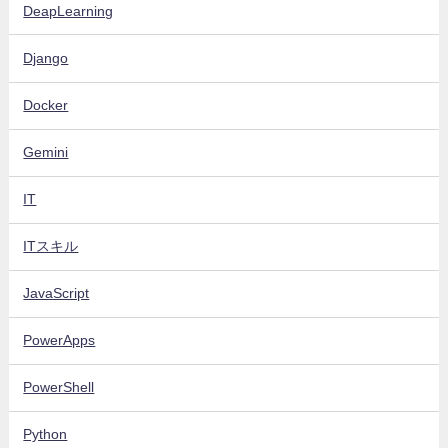
DeapLearning
Django
Docker
Gemini
IT
ITスキル
JavaScript
PowerApps
PowerShell
Python