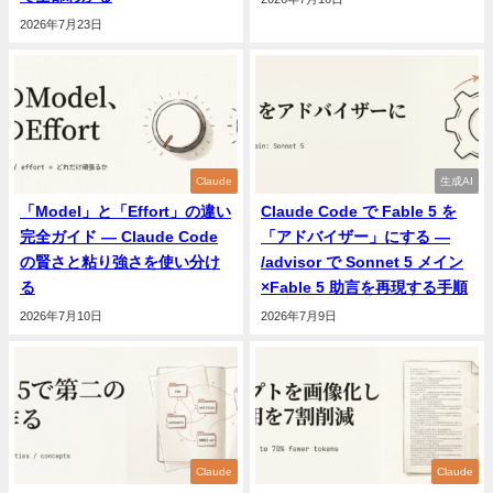
2026年7月23日
Claude
生成AI
「Model」と「Effort」の違い
Claude Code で Fable 5 を
完全ガイド ― Claude Code
「アドバイザー」にする —
の賢さと粘り強さを使い分け
/advisor で Sonnet 5 メイン
る
×Fable 5 助言を再現する手順
2026年7月10日
2026年7月9日
Claude
Claude