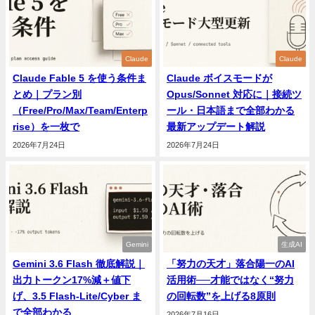
Claude
Claude
Claude Fable 5 を使う条件ま
Claude ボイスモードが
とめ｜プラン別
Opus/Sonnet 対応に｜接続ツ
（Free/Pro/Max/Team/Enterp
ール・日本語まで全部わかる
rise）を一枚で
最新アップデート解説
2026年7月24日
2026年7月24日
Gemini
生成AI
Gemini 3.6 Flash 徹底解説｜
「努力の天才」落合陽一のAI
出力トークン17%減＋値下
活用術──才能ではなく“努力
げ、3.5 Flash-Lite/Cyber ま
の回転数”を上げる8原則
で全部わかる
2026年7月16日