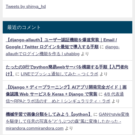
Tweets by shinya_hd
最近のコメント
【django-allauth】ユーザー認証機能を爆速実装｜Email /
Google / Twitter ログインを最短で導入する手順
に
django-
allauthでログイン機能を作る | uhablog
より
たったの3行でpython簡易webサーバを構築する手順【入門者向
け】
に
LINEでプッシュ通知してみた – つくラボ
より
【Django × ディープラーニング】AIアプリ開発完全ガイド｜画
像認識 Web サービスを Keras + Django で実装
に
4/8 代表通
信〜RPAとラボ活のすゝめと | シンギュラリティ・ラボ
より
機械学習で画像分類をしてみよう【python】
に
GANやstyle変換
を駆使して任意の写真を"どうぶつの森"風に変換したかった -
mirandora.commirandora.com
より