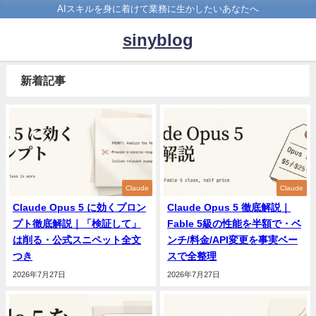
AIスキルを身に着けて業務に生かしたいあなたへ
sinyblog
新着記事
Claude
Claude
Claude Opus 5 に効くプロン
Claude Opus 5 徹底解説｜
プト徹底解説｜「検証して」
Fable 5級の性能を半額で・ベ
は削る・公式スニペット全文
ンチ/料金/API変更を事実ベー
つき
スで全整理
2026年7月27日
2026年7月27日