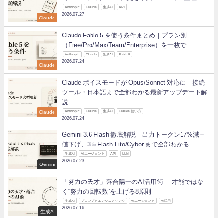
Anthropic
Claude
生成AI
API
2026.07.27
Claude
Claude Fable 5 を使う条件まとめ｜プラン別
（Free/Pro/Max/Team/Enterprise）を一枚で
Anthropic
Claude
生成AI
Fable 5
2026.07.24
Claude
Claude ボイスモードが Opus/Sonnet 対応に｜接続
ツール・日本語まで全部わかる最新アップデート解
説
Claude
Anthropic
Claude
生成AI
Claude 使い方
2026.07.24
Gemini 3.6 Flash 徹底解説｜出力トークン17%減＋
値下げ、3.5 Flash-Lite/Cyber まで全部わかる
生成AI
AIエージェント
API
LLM
2026.07.23
Gemini
「努力の天才」落合陽一のAI活用術──才能ではな
く“努力の回転数”を上げる8原則
生成AI
プロンプトエンジニアリング
AIエージェント
AI活用
2026.07.16
生成AI