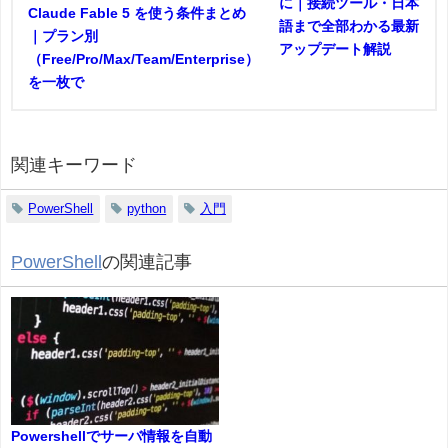
に｜接続ツール・日本
Claude Fable 5 を使う条件まとめ
語まで全部わかる最新
｜プラン別
アップデート解説
（Free/Pro/Max/Team/Enterprise）
を一枚で
関連キーワード
PowerShell
python
入門
PowerShell
の関連記事
Powershellでサーバ情報を自動