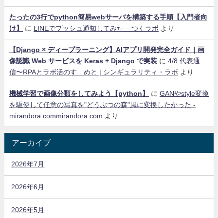
たったの3行でpython簡易webサーバを構築する手順【入門者向
け】
に
LINEでプッシュ通知してみた – つくラボ
より
【Django × ディープラーニング】AIアプリ開発完全ガイド｜画
像認識 Web サービスを Keras + Django で実装
に
4/8 代表通
信〜RPAとラボ活のすゝめと | シンギュラリティ・ラボ
より
機械学習で画像分類をしてみよう【python】
に
GANやstyle変換
を駆使して任意の写真を"どうぶつの森"風に変換したかった -
mirandora.commirandora.com
より
アーカイブ
2026年7月
2026年6月
2026年5月