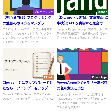
プログラミング
Django
【初心者向け】プログラミング
【Django × LSTM】文章校正(誤
の勉強のやり方をマンダラート
字検知)API を実装する完全ガイ
図で分析してみよう
ド｜ディープラーニング言語モ
こんにちは。sinyです。 この記事を見て
Django × Deep Learning · 文章校正 API 文
いる方は、おそらくこれからプログラミ
章の異常箇所(誤字・違和感のある単語の
デル + Web 化
ングを始めてみようと思っている方、も
並び等)を検知する仕組みを、自前...
しくはすでにプログラミング...
Claude
PowerApps
Claude 4.7 にアップグレードし
PowerAppsのギャラリー選択時
たなら、プロンプトもアップグ
に色を変える方法
レードする — Anthropic 公式ガ
Anthropic Official Guide · 2026 · Claude
こんにちは。sinyです。 この記事では、
Opus 4.7 Prompting 同じプロンプトを C...
PowerAppsのギャラリーで特定のレコー
イドから読み解く7つの書き換え
ドを選択した場合に選択されたレコード
ルール
の背景色を変更する...