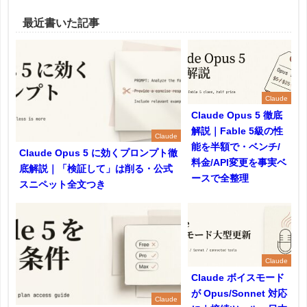
最近書いた記事
Claude
Claude Opus 5 徹底
解説｜Fable 5級の性
Claude
能を半額で・ベンチ/
Claude Opus 5 に効くプロンプト徹
料金/API変更を事実ベ
底解説｜「検証して」は削る・公式
ースで全整理
スニペット全文つき
Claude
Claude ボイスモード
が Opus/Sonnet 対応
Claude