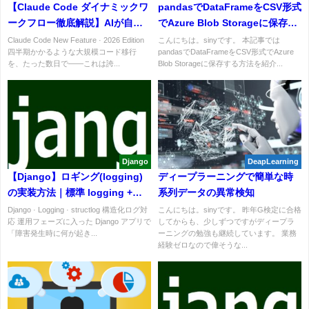
【Claude Code ダイナミックワ
pandasでDataFrameをCSV形式
ークフロー徹底解説】AIが自分
でAzure Blob Storageに保存す
でチームを組む新機能を非エン
る方法
Claude Code New Feature · 2026 Edition
こんにちは。sinyです。 本記事では
四半期かかるような大規模コード移行
pandasでDataFrameをCSV形式でAzure
ジニア向けに｜/deep-research
を、たった数日で——これは誇...
Blob Storageに保存する方法を紹介...
から始める
Django
DeapLearning
【Django】ロギング(logging)
ディープラーニングで簡単な時
の実装方法｜標準 logging +
系列データの異常検知
django-structlog で構造化ログ
Django · Logging · structlog 構造化ログ対
こんにちは。sinyです。 昨年G検定に合格
応 運用フェーズに入った Django アプリで
してからも、少しずつですがディープラ
まで完全対応
「障害発生時に何が起き...
ーニングの勉強も継続しています。 業務
経験ゼロなので偉そうな...