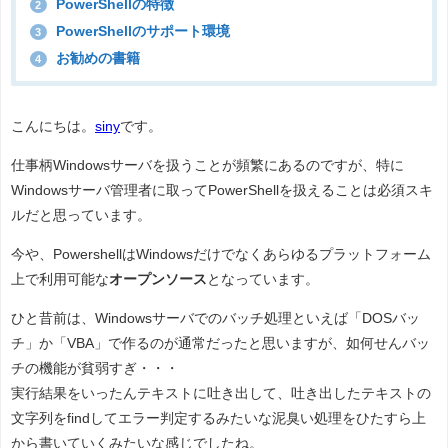
PowerShellの特徴
2
PowerShellのサポート環境
3
お勧めの書籍
4
こんにちは。
siny
です。
仕事柄Windowsサーバを扱うことが頻繁にあるのですが、特に
Windowsサーバ管理者に取ってPowerShellを扱えることは必須スキ
ルだと思っています。
今や、PowershellはWindowsだけでなくあらゆるプラットフォーム
上で利用可能な
オープンソース
となっています。
ひと昔前は、Windowsサーバでのバッチ処理といえば「DOSバッ
チ」か「VBA」で作るのが通常だったと思いますが、如何せんバッ
チの機能が貧弱すぎ・・・
実行結果をいったんテキストに吐き出して、吐き出したテキストの
文字列をfindしてエラー判定するみたいな泥臭い処理をひたすら上
から書いていくみたいな感じでしたね。