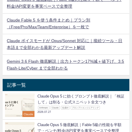
料金/API変更を事実ベースで全整理
Claude Fable 5 を使う条件まとめ｜プラン別
（Free/Pro/Max/Team/Enterprise）を一枚で
Claude ボイスモードが Opus/Sonnet 対応に｜接続ツール・日
本語まで全部わかる最新アップデート解説
Gemini 3.6 Flash 徹底解説｜出力トークン17%減＋値下げ、3.5
Flash-Lite/Cyber まで全部わかる
記事一覧
Claude Opus 5 に効くプロンプト徹底解説｜「検証
して」は削る・公式スニペット全文つき
Anthropic
Claude
生成AI
プロンプトエンジニアリング
2026.07.27
Claude
Claude Opus 5 徹底解説｜Fable 5級の性能を半額
で・ベンチ/料金/API変更を事実ベースで全整理