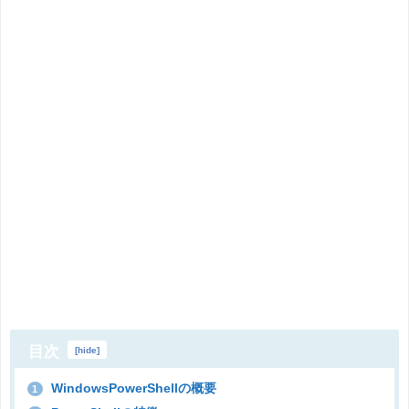
目次
[
hide
]
WindowsPowerShellの概要
1