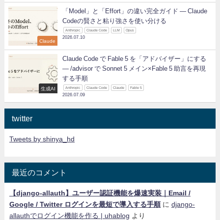
「Model」と「Effort」の違い完全ガイド ― Claude
Codeの賢さと粘り強さを使い分ける
Anthropic
Claude Code
LLM
Opus
2026.07.10
Claude
Claude Code で Fable 5 を「アドバイザー」にする
— /advisor で Sonnet 5 メイン×Fable 5 助言を再現
する手順
生成AI
Anthropic
Claude Code
Claude
Fable 5
2026.07.09
twitter
Tweets by shinya_hd
最近のコメント
【django-allauth】ユーザー認証機能を爆速実装｜Email /
Google / Twitter ログインを最短で導入する手順
に
django-
allauthでログイン機能を作る | uhablog
より