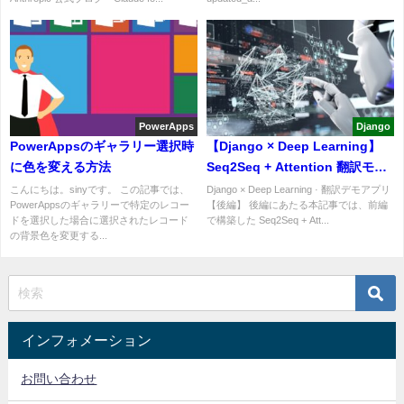
約・訴訟まで【2026年5月】
PowerApps
Django
PowerAppsのギャラリー選択時
【Django × Deep Learning】
に色を変える方法
Seq2Seq + Attention 翻訳モデ
ルを Django で Web アプリ化
こんにちは。sinyです。 この記事では、
Django × Deep Learning · 翻訳デモアプリ
PowerAppsのギャラリーで特定のレコー
【後編】 後編にあたる本記事では、前編
【後編】
ドを選択した場合に選択されたレコード
で構築した Seq2Seq + Att...
の背景色を変更する...
インフォメーション
お問い合わせ