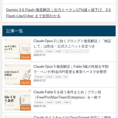
Gemini 3.6 Flash 徹底解説｜出力トークン17%減＋値下げ、3.5
Flash-Lite/Cyber まで全部わかる
記事一覧
Claude Opus 5 に効くプロンプト徹底解説｜「検証
して」は削る・公式スニペット全文つき
Anthropic
Claude
生成AI
プロンプトエンジニアリング
2026.07.27
Claude
Claude Opus 5 徹底解説｜Fable 5級の性能を半額
で・ベンチ/料金/API変更を事実ベースで全整理
Anthropic
Claude
生成AI
API
2026.07.27
Claude
Claude Fable 5 を使う条件まとめ｜プラン別
（Free/Pro/Max/Team/Enterprise）を一枚で
Anthropic
Claude
生成AI
Fable 5
2026.07.24
Claude
Claude ボイスモードが Opus/Sonnet 対応に｜接続