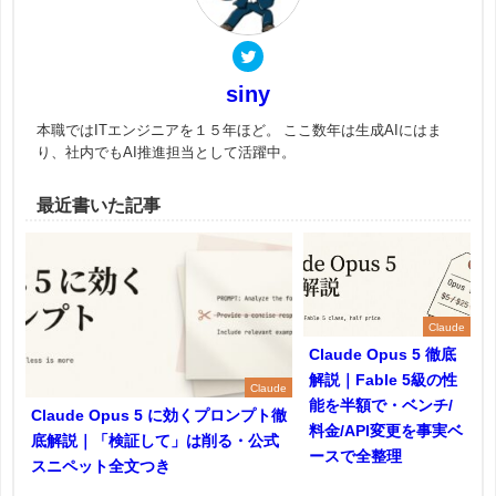
siny
本職ではITエンジニアを１５年ほど。 ここ数年は生成AIにはま
り、社内でもAI推進担当として活躍中。
最近書いた記事
Claude
Claude Opus 5 徹底
解説｜Fable 5級の性
Claude
能を半額で・ベンチ/
Claude Opus 5 に効くプロンプト徹
料金/API変更を事実ベ
底解説｜「検証して」は削る・公式
ースで全整理
スニペット全文つき