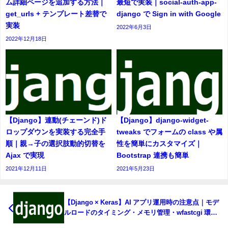
ム詳細ページを追加する方法｜
最短で実装｜social-auth-app-
get_urls + テンプレート差替で
django で Sign in with Google
実装
2022年6月3日
2022年12月18日
【Django】連動(チェーンド)ド
【Django】django-widget-
ロップダウンを実装する完全手
tweaks でフォームの class や属
順｜親→子の選択肢動的切替を
性を簡単にカスタマイズ｜
Ajax で実現
Bootstrap 連携も簡単
2021年12月11日
2021年5月23日
【Django × Keras】AI アプリ運用時の注意点｜モデ
ルロードのタイミング・メモリ管理・wfastcgi 環境
の落とし穴