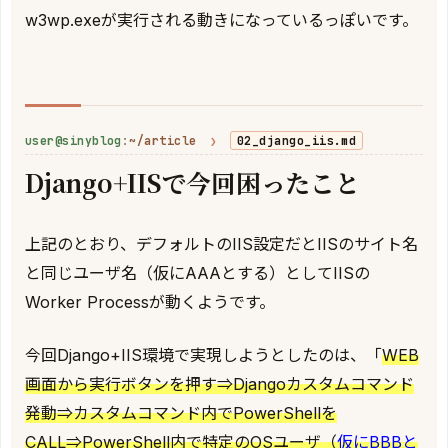
w3wp.exeが実行される動きになっているっぽいです。
user@sinyblog
:
~/article
❯
02_django_iis.md
Django+IISで今回困ったこと
上記のとおり、デフォルトのIIS設定だとIISのサイト名
と同じユーザ名（仮にAAAとする）としてIISの
Worker Processが動くようです。
今回Django+IIS環境で実現しようとしたのは、「
WEB
画面から実行ボタンを押す⇒Djangoカスタムコマンド
発動⇒カスタムコマンド内でPowerShellを
CALL⇒PowerShell内で特定のOSユーザ（
仮にBBBと