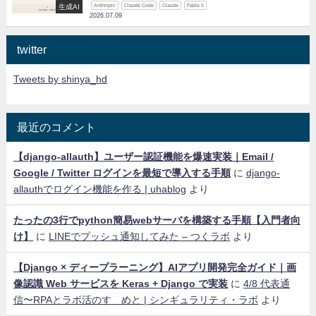
生成AI
Anthropic
Claude Code
Claude
Fable 5
2026.07.09
twitter
Tweets by shinya_hd
最近のコメント
【django-allauth】ユーザー認証機能を爆速実装｜Email /
Google / Twitter ログインを最短で導入する手順
に
django-
allauthでログイン機能を作る | uhablog
より
たったの3行でpython簡易webサーバを構築する手順【入門者向
け】
に
LINEでプッシュ通知してみた – つくラボ
より
【Django × ディープラーニング】AIアプリ開発完全ガイド｜画
像認識 Web サービスを Keras + Django で実装
に
4/8 代表通
信〜RPAとラボ活のすゝめと | シンギュラリティ・ラボ
より