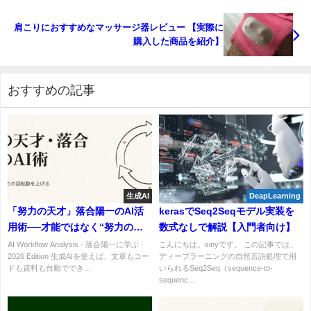
肩こりにおすすめなマッサージ器レビュー 【実際に
購入した商品を紹介】
おすすめの記事
生成AI
DeapLearning
「努力の天才」落合陽一のAI活
kerasでSeq2Seqモデル実装を
用術──才能ではなく“努力の回
数式なしで解説【入門者向け】
転数”を上げる8原則
AI Workflow Analysis · 落合陽一に学ぶ ·
こんにちは。sinyです。 この記事では、
2026 Edition 生成AIを使えば、文章もコー
ディープラーニングの自然言語処理で用
ドも資料も自動ででき...
いられるSeq2Seq（sequence-to-
sequenc...