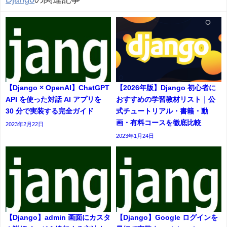
【Django × OpenAI】ChatGPT
【2026年版】Django 初心者に
API を使った対話 AI アプリを
おすすめの学習教材リスト｜公
30 分で実装する完全ガイド
式チュートリアル・書籍・動
画・有料コースを徹底比較
2023年2月22日
2023年1月24日
【Django】admin 画面にカスタ
【Django】Google ログインを