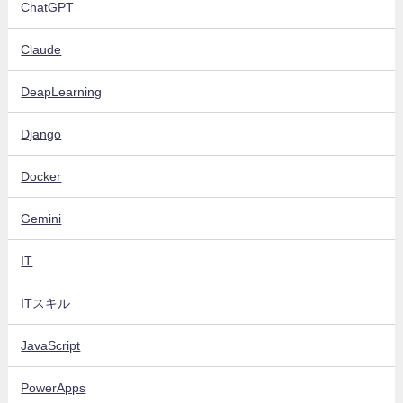
ChatGPT
Claude
DeapLearning
Django
Docker
Gemini
IT
ITスキル
JavaScript
PowerApps