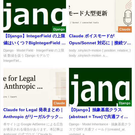
Django
Claude
【Django】IntegerField の上限
Claude ボイスモードが
値はいくつ？BigIntegerField と
Opus/Sonnet 対応に｜接続ツー
の使い分け・全 Integer 系フィ
ル・日本語まで全部わかる最新
Django · Model Field · IntegerField の上限
body .sinytech-motion { position: relative; }
値 数値を扱う Django モデルで
body .sinytech-motion .s...
ールド一覧
アップデート解説
IntegerFiel...
Claude
Django
Claude for Legal 発表まとめ｜
【Django】抽象基底クラス
Anthropic がリーガルテック参
(abstract = True)で共通フィー
入｜MCP 20コネクタ＋12プラグ
ルドを DRY 化｜モデル継承の実
本サイトは Google AdSense による広告
Django · Model Inheritance · 抽象基底クラ
が表示される場合があります。本記事は
スで DRY 共通フィールド(created_at、
インで Word・Outlook から契
装パターン
Anthropic 公式ブログ「Claude fo...
updated_a...