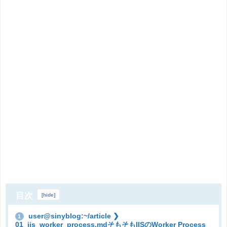
目次
[
hide
]
user@sinyblog:~/article ❯
1
01_iis_worker_process.mdそもそもIISのWorker Process