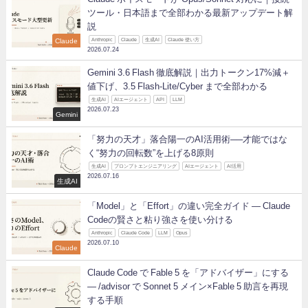
ツール・日本語まで全部わかる最新アップデート解
説
Claude
Anthropic
Claude
生成AI
Claude 使い方
2026.07.24
Gemini 3.6 Flash 徹底解説｜出力トークン17%減＋
値下げ、3.5 Flash-Lite/Cyber まで全部わかる
生成AI
AIエージェント
API
LLM
2026.07.23
Gemini
「努力の天才」落合陽一のAI活用術──才能ではな
く“努力の回転数”を上げる8原則
生成AI
プロンプトエンジニアリング
AIエージェント
AI活用
2026.07.16
生成AI
「Model」と「Effort」の違い完全ガイド ― Claude
Codeの賢さと粘り強さを使い分ける
Anthropic
Claude Code
LLM
Opus
2026.07.10
Claude
Claude Code で Fable 5 を「アドバイザー」にする
— /advisor で Sonnet 5 メイン×Fable 5 助言を再現
する手順