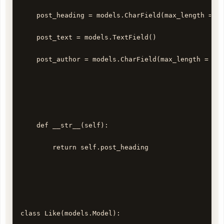
    post_heading = models.CharField(max_length = 20
    post_text = models.TextField()

    post_author = models.CharField(max_length = 100
    def __str__(self):

        return self.post_heading

class Like(models.Model):
