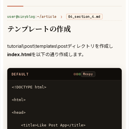
user@sinyblog
:
~/article
❯
04_section_4.md
テンプレートの作成
tutorial\post\templates\postディレクトリを作成し
index.html
を以下の通り作成します。
DEFAULT
⎘
copy
<!DOCTYPE html>

<html>

<head>

    <title>Like Post App</title>
