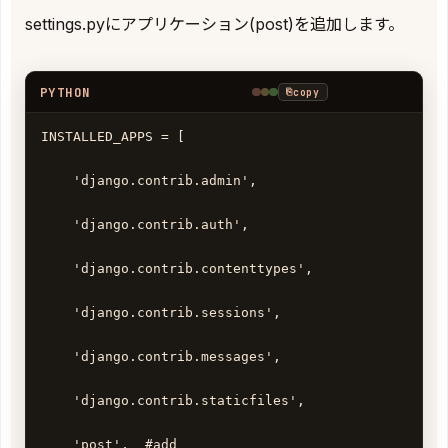
settings.pyにアプリケーション(post)を追加します。
PYTHON
⎘
copy
INSTALLED_APPS = [

    'django.contrib.admin',

    'django.contrib.auth',

    'django.contrib.contenttypes',

    'django.contrib.sessions',

    'django.contrib.messages',

    'django.contrib.staticfiles',

    'post',  #add
