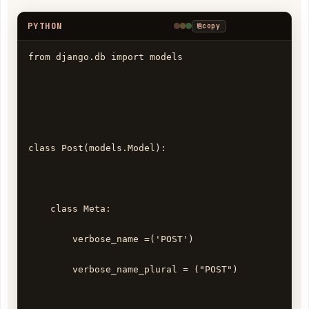
PYTHON
⎘
copy
from django.db import models

class Post(models.Model):

    class Meta:

        verbose_name =('POST')

        verbose_name_plural = ("POST")
