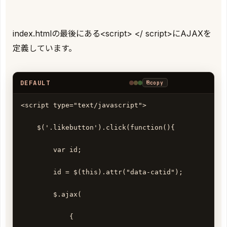
index.htmlの最後にある<script> </ script>にAJAXを
定義しています。
DEFAULT
⎘
copy
<script type="text/javascript"> 

    $('.likebutton').click(function(){ 

        var id; 

        id = $(this).attr("data-catid"); 

        $.ajax( 

            { 
