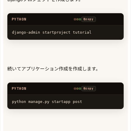
PYTHON
⎘
copy
django-admin startproject tutorial
続いてアプリケーション作成を作成します。
PYTHON
⎘
copy
python manage.py startapp post