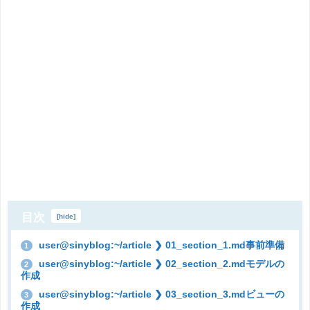
目次
[
hide
]
user@sinyblog:~/article ❯ 01_section_1.md事前準備
1
user@sinyblog:~/article ❯ 02_section_2.mdモデルの
2
作成
user@sinyblog:~/article ❯ 03_section_3.mdビューの
3
作成