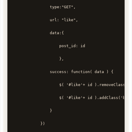
                type:"GET", 

                url: "like", 

                data:{ 

                    post_id: id 

                    }, 

                success: function( data ) { 

                    $( '#like'+ id ).removeClass('b
                    $( '#like'+ id ).addClass('btn 
                } 

            }) 
