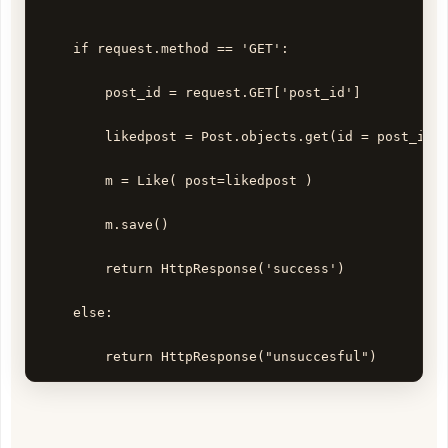
    if request.method == 'GET':

        post_id = request.GET['post_id']

        likedpost = Post.objects.get(id = post_id )
        m = Like( post=likedpost )

        m.save()

        return HttpResponse('success')

    else:

        return HttpResponse("unsuccesful")