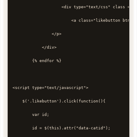
                    <div type="text/css" class = "c
                        <a class="likebutton btn bt
                </p>

            </div>

        {% endfor %}

<script type="text/javascript"> 

    $('.likebutton').click(function(){ 

        var id; 

        id = $(this).attr("data-catid"); 
