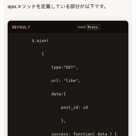
ajaxメソッドを定義している部分が以下です。
DEFAULT
⎘
copy
        $.ajax( 

            { 

                type:"GET", 

                url: "like", 

                data:{ 

                    post_id: id 

                    }, 

                success: function( data ) { 
