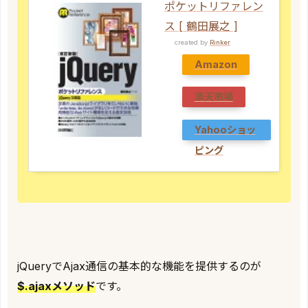
ポケットリファレン
ス [ 鶴田展之 ]
created by
Rinker
Amazon
楽天市場
Yahooショッ
ピング
jQueryでAjax通信の基本的な機能を提供するのが
$.ajaxメソッド
です。