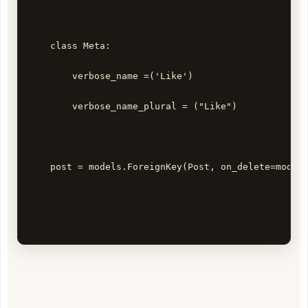
    class Meta:

        verbose_name =('Like')

        verbose_name_plural = ("Like")

    post = models.ForeignKey(Post, on_delete=models