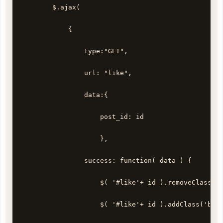
        $.ajax( 

            { 

                type:"GET", 

                url: "like", 

                data:{ 

                    post_id: id 

                    }, 

                success: function( data ) { 

                    $( '#like'+ id ).removeClass('b
                    $( '#like'+ id ).addClass('btn 