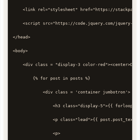
    <link rel="stylesheet" href="https://stackpath.
    <script src="https://code.jquery.com/jquery-3.5
</head>

<body>

    <div class = "display-3 color-red"><center>Data
        {% for post in posts %}

            <div class = 'container jumbotron'>

                <h3 class="display-5">{{ forloop.co
                <p class="lead">{{ post.post_text }
                <p>
