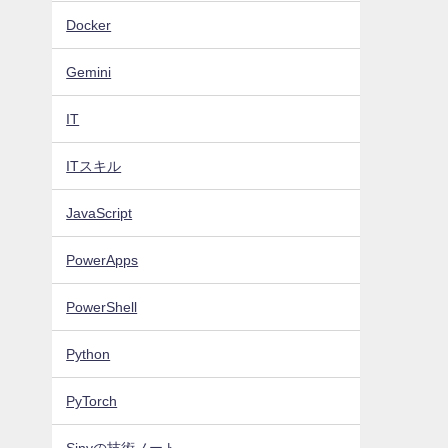
Docker
Gemini
IT
ITスキル
JavaScript
PowerApps
PowerShell
Python
PyTorch
Sinyの技術ノート