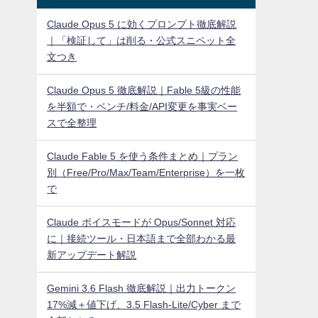
Claude Opus 5 に効くプロンプト徹底解説
｜「検証して」は削る・公式スニペット全
文つき
Claude Opus 5 徹底解説｜Fable 5級の性能
を半額で・ベンチ/料金/API変更を事実ベー
スで全整理
Claude Fable 5 を使う条件まとめ｜プラン
別（Free/Pro/Max/Team/Enterprise）を一枚
で
Claude ボイスモードが Opus/Sonnet 対応
に｜接続ツール・日本語まで全部わかる最
新アップデート解説
Gemini 3.6 Flash 徹底解説｜出力トークン
17%減＋値下げ、3.5 Flash-Lite/Cyber まで