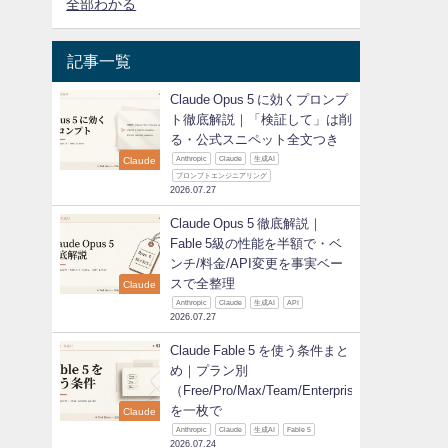
全部わかる
記事一覧
Claude Opus 5 に効くプロンプ
ト徹底解説｜「検証して」は削
る・公式スニペット全文つき
Claude
Anthropic
Claude
生成AI
プロンプトエンジニアリング
2026.07.27
Claude Opus 5 徹底解説｜
Fable 5級の性能を半額で・ベ
ンチ/料金/API変更を事実ベー
スで全整理
Claude
Anthropic
Claude
生成AI
API
2026.07.27
Claude Fable 5 を使う条件まと
め｜プラン別
（Free/Pro/Max/Team/Enterprise）
を一枚で
Claude
Anthropic
Claude
生成AI
Fable 5
2026.07.24