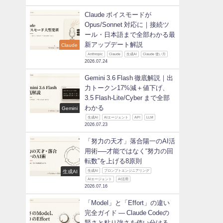
Claude ボイスモードが
Opus/Sonnet 対応に｜接続ツ
ール・日本語まで全部わかる最
新アップデート解説
Claude
Anthropic
Claude
生成AI
Claude 使い方
2026.07.24
Gemini 3.6 Flash 徹底解説｜出
力トークン17%減＋値下げ、
3.5 Flash-Lite/Cyber まで全部
わかる
Gemini
生成AI
AIエージェント
API
LLM
2026.07.23
「努力の天才」落合陽一のAI活
用術──才能ではなく“努力の回
転数”を上げる8原則
生成AI
生成AI
プロンプトエンジニアリング
AIエージェント
AI活用
2026.07.16
「Model」と「Effort」の違い
完全ガイド ― Claude Codeの
賢さと粘り強さを使い分ける