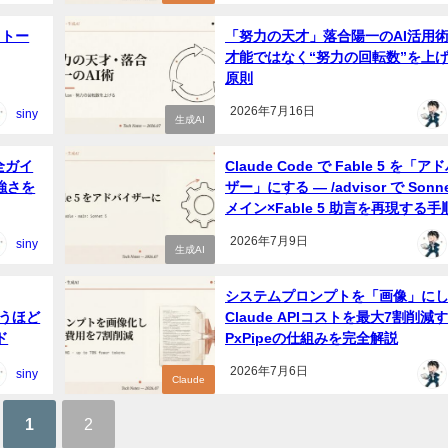
出力トー
「努力の天才」落合陽一のAI活用術
才能ではなく“努力の回転数”を上げ
原則
2026年7月16日
siny
生成AI
完全ガイ
Claude Code で Fable 5 を「ア
り強さを
ザー」にする — /advisor で Sonne
メイン×Fable 5 助言を再現する手
2026年7月9日
siny
生成AI
システムプロンプトを「画像」に
“使うほど
Claude APIコストを最大7割削減
ド
PxPipeの仕組みを完全解説
2026年7月6日
siny
Claude
1
2