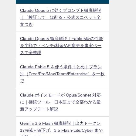
Claude Opus 5 に効くプロンプト徹底解説
｜「検証して」は削る・公式スニペット全
文つき
Claude Opus 5 徹底解説｜Fable 5級の性能
を半額で・ベンチ/料金/API変更を事実ベー
スで全整理
Claude Fable 5 を使う条件まとめ｜プラン
別（Free/Pro/Max/Team/Enterprise）を一枚
で
Claude ボイスモードが Opus/Sonnet 対応
に｜接続ツール・日本語まで全部わかる最
新アップデート解説
Gemini 3.6 Flash 徹底解説｜出力トークン
17%減＋値下げ、3.5 Flash-Lite/Cyber まで