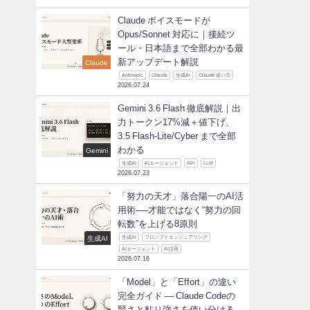
Claude ボイスモードが
Opus/Sonnet 対応に｜接続ツ
ール・日本語まで全部わかる最
新アップデート解説
Claude
Anthropic
Claude
生成AI
Claude 使い方
2026.07.24
Gemini 3.6 Flash 徹底解説｜出
力トークン17%減＋値下げ、
3.5 Flash-Lite/Cyber まで全部
わかる
Gemini
生成AI
AIエージェント
API
LLM
2026.07.23
「努力の天才」落合陽一のAI活
用術──才能ではなく“努力の回
転数”を上げる8原則
生成AI
生成AI
プロンプトエンジニアリング
AIエージェント
AI活用
2026.07.16
「Model」と「Effort」の違い
完全ガイド ― Claude Codeの
賢さと粘り強さを使い分ける