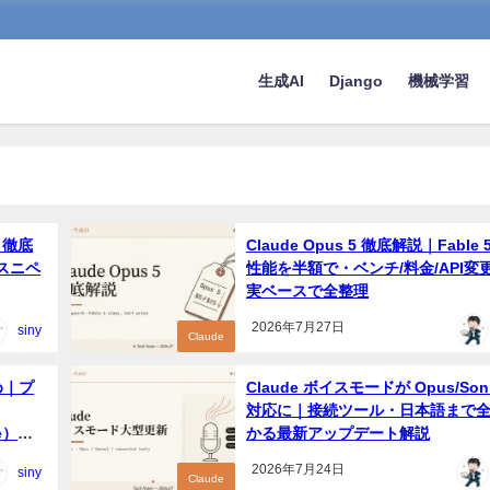
生成AI
Django
機械学習
ト徹底
Claude Opus 5 徹底解説｜Fable
スニペ
性能を半額で・ベンチ/料金/API変
実ベースで全整理
2026年7月27日
siny
Claude
とめ｜プ
Claude ボイスモードが Opus/Son
対応に｜接続ツール・日本語まで
se）を
かる最新アップデート解説
2026年7月24日
siny
Claude