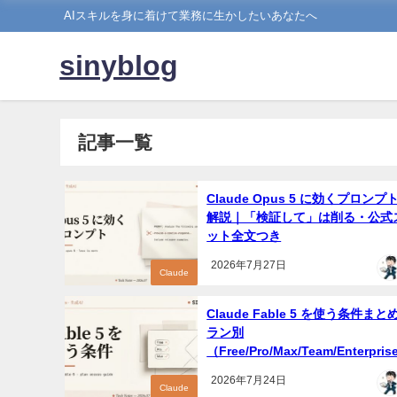
AIスキルを身に着けて業務に生かしたいあなたへ
sinyblog
記事一覧
Claude Opus 5 に効くプロンプ
解説｜「検証して」は削る・公式
ット全文つき
2026年7月27日
Claude
Claude Fable 5 を使う条件ま
ラン別
（Free/Pro/Max/Team/Enterpri
一枚で
2026年7月24日
Claude