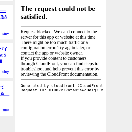
──
る8
siny
ドバイ
t 5
順
siny
して
する —
siny