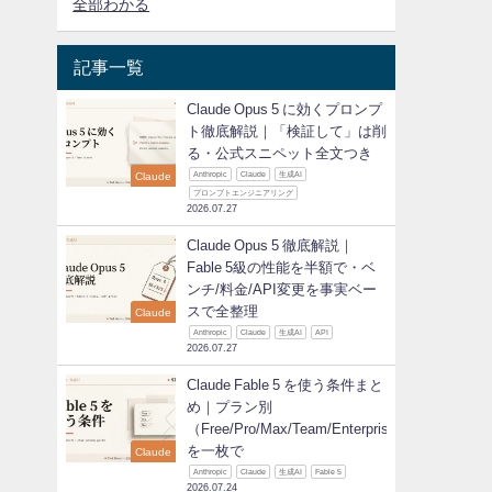
全部わかる
記事一覧
Claude Opus 5 に効くプロンプ
ト徹底解説｜「検証して」は削
る・公式スニペット全文つき
Claude
Anthropic
Claude
生成AI
プロンプトエンジニアリング
2026.07.27
Claude Opus 5 徹底解説｜
Fable 5級の性能を半額で・ベ
ンチ/料金/API変更を事実ベー
スで全整理
Claude
Anthropic
Claude
生成AI
API
2026.07.27
Claude Fable 5 を使う条件まと
め｜プラン別
（Free/Pro/Max/Team/Enterprise）
を一枚で
Claude
Anthropic
Claude
生成AI
Fable 5
2026.07.24