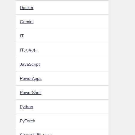
Docker
Gemini
IT
ITスキル
JavaScript
PowerApps
PowerShell
Python
PyTorch
Sinyの技術ノート