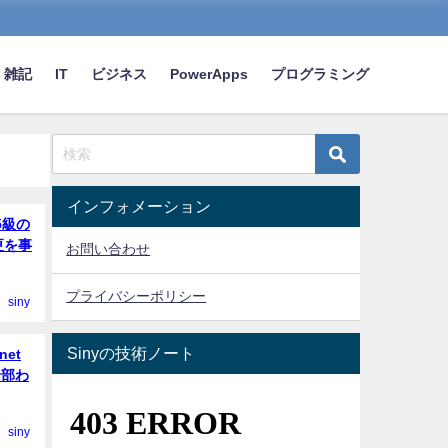
雑記
IT
ビジネス
PowerApps
プログラミング
インフォメーション
 5級の
更を事
お問い合わせ
プライバシーポリシー
siny
Sinyの技術ノート
net
全部わ
siny