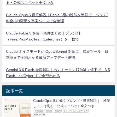
る・公式スニペット全文つき
Claude Opus 5 徹底解説｜Fable 5級の性能を半額で・ベンチ/
料金/API変更を事実ベースで全整理
Claude Fable 5 を使う条件まとめ｜プラン別
（Free/Pro/Max/Team/Enterprise）を一枚で
Claude ボイスモードが Opus/Sonnet 対応に｜接続ツール・日
本語まで全部わかる最新アップデート解説
Gemini 3.6 Flash 徹底解説｜出力トークン17%減＋値下げ、3.5
Flash-Lite/Cyber まで全部わかる
記事一覧
Claude Opus 5 に効くプロンプト徹底解説｜「検証
して」は削る・公式スニペット全文つき
Anthropic
Claude
生成AI
プロンプトエンジニアリング
2026.07.27
Claude