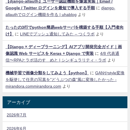
【django-allauth】ユーザー認証機能を爆速実装｜Email /
Google / Twitter ログインを最短で導入する手順
に
django-
allauthでログイン機能を作る | uhablog
より
たったの3行でpython簡易webサーバを構築する手順【入門者向
け】
に
LINEでプッシュ通知してみた – つくラボ
より
【Django × ディープラーニング】AIアプリ開発完全ガイド｜画
像認識 Web サービスを Keras + Django で実装
に
4/8 代表通
信〜RPAとラボ活のすゝめと | シンギュラリティ・ラボ
より
機械学習で画像分類をしてみよう【python】
に
GANやstyle変換
を駆使して任意の写真を"どうぶつの森"風に変換したかった -
mirandora.commirandora.com
より
アーカイブ
2026年7月
2026年6月