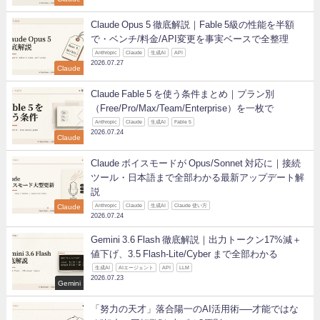
Claude Opus 5 徹底解説｜Fable 5級の性能を半額
で・ベンチ/料金/API変更を事実ベースで全整理
Anthropic
Claude
生成AI
API
2026.07.27
Claude
Claude Fable 5 を使う条件まとめ｜プラン別
（Free/Pro/Max/Team/Enterprise）を一枚で
Anthropic
Claude
生成AI
Fable 5
2026.07.24
Claude
Claude ボイスモードが Opus/Sonnet 対応に｜接続
ツール・日本語まで全部わかる最新アップデート解
説
Claude
Anthropic
Claude
生成AI
Claude 使い方
2026.07.24
Gemini 3.6 Flash 徹底解説｜出力トークン17%減＋
値下げ、3.5 Flash-Lite/Cyber まで全部わかる
生成AI
AIエージェント
API
LLM
2026.07.23
Gemini
「努力の天才」落合陽一のAI活用術──才能ではな