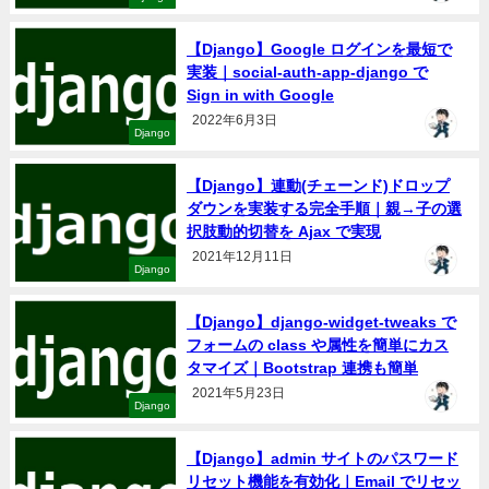
【Django】Google ログインを最短で
実装｜social-auth-app-django で
Sign in with Google
2022年6月3日
Django
【Django】連動(チェーンド)ドロップ
ダウンを実装する完全手順｜親→子の選
択肢動的切替を Ajax で実現
2021年12月11日
Django
【Django】django-widget-tweaks で
フォームの class や属性を簡単にカス
タマイズ｜Bootstrap 連携も簡単
2021年5月23日
Django
【Django】admin サイトのパスワード
リセット機能を有効化｜Email でリセッ