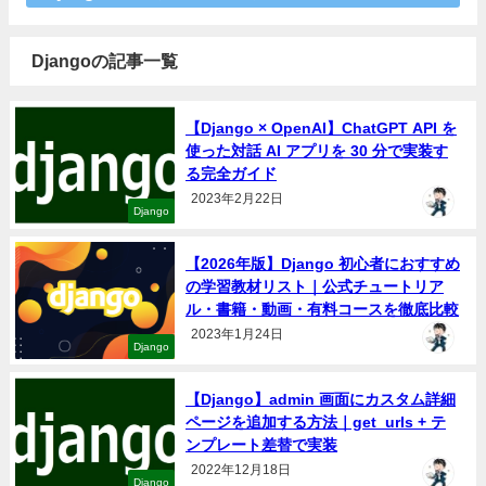
Djangoの記事一覧
【Django × OpenAI】ChatGPT API を
使った対話 AI アプリを 30 分で実装す
る完全ガイド
2023年2月22日
Django
【2026年版】Django 初心者におすすめ
の学習教材リスト｜公式チュートリア
ル・書籍・動画・有料コースを徹底比較
2023年1月24日
Django
【Django】admin 画面にカスタム詳細
ページを追加する方法｜get_urls + テ
ンプレート差替で実装
2022年12月18日
Django