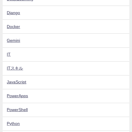
Django
Docker
Gemini
IT
ITスキル
JavaScript
PowerApps
PowerShell
Python