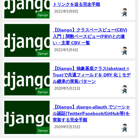
トリンクを送る完全手順
2021年5月9日
Django
【Django】クラスベースビュー(CBV)
入門｜関数ベースビュー(FBV)との違
い・主要 CBV 一覧
2021年5月4日
Django
【Django】抽象基底クラス(abstract =
True)で共通フィールドを DRY 化｜モデ
ル継承の実装パターン
2020年5月21日
Django
【Django】django-allauth でソーシャ
ル認証(Twitter/Facebook/GitHub等)を
実装する完全手順
2020年5月15日
Django