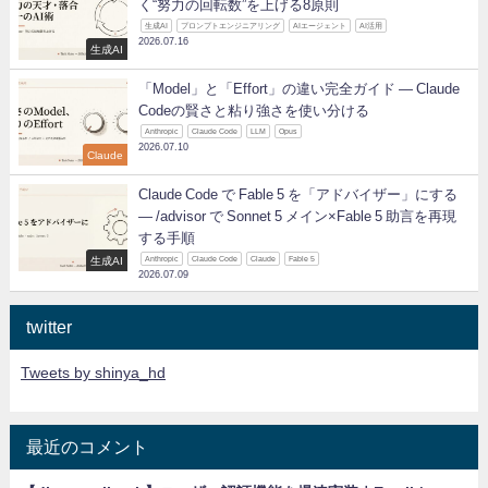
く“努力の回転数”を上げる8原則
生成AI
プロンプトエンジニアリング
AIエージェント
AI活用
2026.07.16
生成AI
「Model」と「Effort」の違い完全ガイド ― Claude
Codeの賢さと粘り強さを使い分ける
Anthropic
Claude Code
LLM
Opus
2026.07.10
Claude
Claude Code で Fable 5 を「アドバイザー」にする
— /advisor で Sonnet 5 メイン×Fable 5 助言を再現
する手順
生成AI
Anthropic
Claude Code
Claude
Fable 5
2026.07.09
twitter
Tweets by shinya_hd
最近のコメント