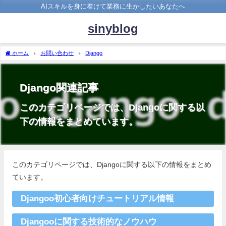
AIスキルを身に着けて業務に生かしたいあなたへ
sinyblog
ホーム
お問い合わせ
Django
Django関連記事
このカテゴリページでは、Djangoに関する以
下の情報をまとめています。
このカテゴリページでは、Djangoに関する以下の情報をまとめ
ています。
Djangoo初心者向けチュートリアル情報
Djangooに関する技術的なノウハウ