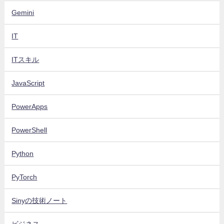
Gemini
IT
ITスキル
JavaScript
PowerApps
PowerShell
Python
PyTorch
Sinyの技術ノート
ビジネス