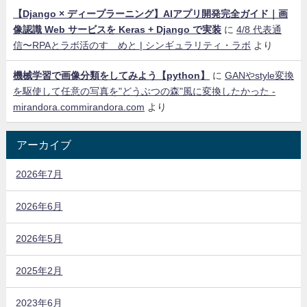
【Django × ディープラーニング】AIアプリ開発完全ガイド｜画
像認識 Web サービスを Keras + Django で実装
に
4/8 代表通
信〜RPAとラボ活のすゝめと | シンギュラリティ・ラボ
より
機械学習で画像分類をしてみよう【python】
に
GANやstyle変換
を駆使して任意の写真を"どうぶつの森"風に変換したかった -
mirandora.commirandora.com
より
アーカイブ
2026年7月
2026年6月
2026年5月
2025年2月
2023年6月