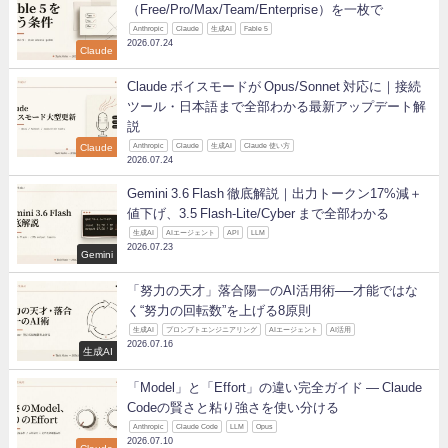
（Free/Pro/Max/Team/Enterprise）を一枚で
Anthropic
Claude
生成AI
Fable 5
2026.07.24
Claude
Claude ボイスモードが Opus/Sonnet 対応に｜接続
ツール・日本語まで全部わかる最新アップデート解
説
Claude
Anthropic
Claude
生成AI
Claude 使い方
2026.07.24
Gemini 3.6 Flash 徹底解説｜出力トークン17%減＋
値下げ、3.5 Flash-Lite/Cyber まで全部わかる
生成AI
AIエージェント
API
LLM
2026.07.23
Gemini
「努力の天才」落合陽一のAI活用術──才能ではな
く“努力の回転数”を上げる8原則
生成AI
プロンプトエンジニアリング
AIエージェント
AI活用
2026.07.16
生成AI
「Model」と「Effort」の違い完全ガイド ― Claude
Codeの賢さと粘り強さを使い分ける
Anthropic
Claude Code
LLM
Opus
2026.07.10