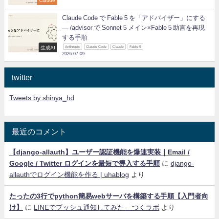
Claude
Claude Code で Fable 5 を「アドバイザー」にする
— /advisor で Sonnet 5 メイン×Fable 5 助言を再現
する手順
生成AI
Anthropic
Claude Code
Claude
Fable 5
2026.07.09
twitter
Tweets by shinya_hd
最近のコメント
【django-allauth】ユーザー認証機能を爆速実装｜Email /
Google / Twitter ログインを最短で導入する手順
に
django-
allauthでログイン機能を作る | uhablog
より
たったの3行でpython簡易webサーバを構築する手順【入門者向
け】
に
LINEでプッシュ通知してみた – つくラボ
より