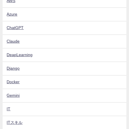
AWS
Azure
ChatGPT
Claude
DeapLearning
Django
Docker
Gemini
IT
ITスキル