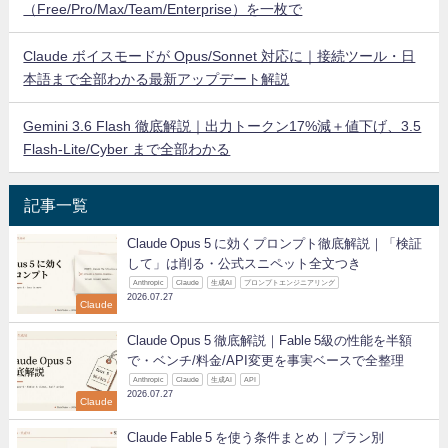
（Free/Pro/Max/Team/Enterprise）を一枚で
Claude ボイスモードが Opus/Sonnet 対応に｜接続ツール・日
本語まで全部わかる最新アップデート解説
Gemini 3.6 Flash 徹底解説｜出力トークン17%減＋値下げ、3.5
Flash-Lite/Cyber まで全部わかる
記事一覧
Claude Opus 5 に効くプロンプト徹底解説｜「検証
して」は削る・公式スニペット全文つき
Anthropic
Claude
生成AI
プロンプトエンジニアリング
2026.07.27
Claude
Claude Opus 5 徹底解説｜Fable 5級の性能を半額
で・ベンチ/料金/API変更を事実ベースで全整理
Anthropic
Claude
生成AI
API
2026.07.27
Claude
Claude Fable 5 を使う条件まとめ｜プラン別