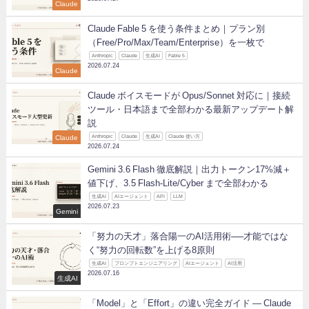
Claude
Claude Fable 5 を使う条件まとめ｜プラン別
（Free/Pro/Max/Team/Enterprise）を一枚で
Anthropic
Claude
生成AI
Fable 5
2026.07.24
Claude
Claude ボイスモードが Opus/Sonnet 対応に｜接続
ツール・日本語まで全部わかる最新アップデート解
説
Claude
Anthropic
Claude
生成AI
Claude 使い方
2026.07.24
Gemini 3.6 Flash 徹底解説｜出力トークン17%減＋
値下げ、3.5 Flash-Lite/Cyber まで全部わかる
生成AI
AIエージェント
API
LLM
2026.07.23
Gemini
「努力の天才」落合陽一のAI活用術──才能ではな
く“努力の回転数”を上げる8原則
生成AI
プロンプトエンジニアリング
AIエージェント
AI活用
2026.07.16
生成AI
「Model」と「Effort」の違い完全ガイド ― Claude