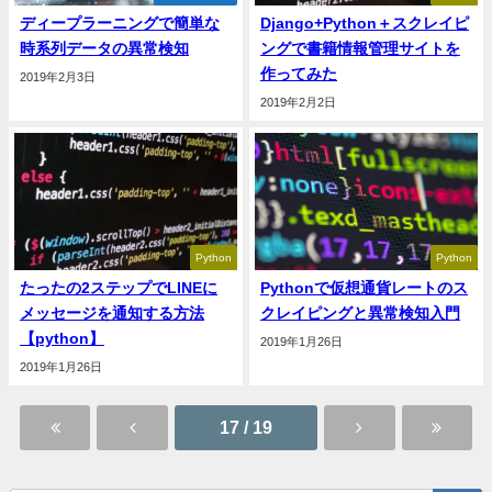
ディープラーニングで簡単な
Django+Python＋スクレイピ
時系列データの異常検知
ングで書籍情報管理サイトを
作ってみた
2019年2月3日
2019年2月2日
Python
Python
たったの2ステップでLINEに
Pythonで仮想通貨レートのス
メッセージを通知する方法
クレイピングと異常検知入門
【python】
2019年1月26日
2019年1月26日
17 / 19