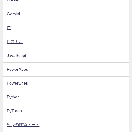
Docker
Gemini
IT
ITスキル
JavaScript
PowerApps
PowerShell
Python
PyTorch
Sinyの技術ノート