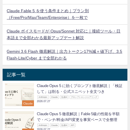
Claude Fable 5 を使う条件まとめ｜プラン別
（Free/Pro/Max/Team/Enterprise）を一枚で
Claude ボイスモードが Opus/Sonnet 対応に｜接続ツール・日
本語まで全部わかる最新アップデート解説
Gemini 3.6 Flash 徹底解説｜出力トークン17%減＋値下げ、3.5
Flash-Lite/Cyber まで全部わかる
記事一覧
Claude Opus 5 に効くプロンプト徹底解説｜「検証
して」は削る・公式スニペット全文つき
Anthropic
Claude
生成AI
プロンプトエンジニアリング
2026.07.27
Claude
Claude Opus 5 徹底解説｜Fable 5級の性能を半額
で・ベンチ/料金/API変更を事実ベースで全整理
Anthropic
Claude
生成AI
API
2026.07.27