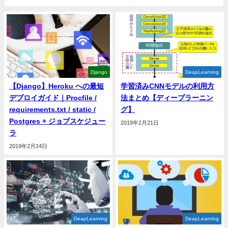
Django
DeapLearning
【Django】Heroku への最短
学習済みCNNモデルの利用方
デプロイガイド｜Procfile /
法まとめ【ディープラーニン
requirements.txt / static /
グ】
Postgres + ジョブスケジュー
2019年2月21日
ラ
2019年2月24日
DeapLearning
DeapLearning