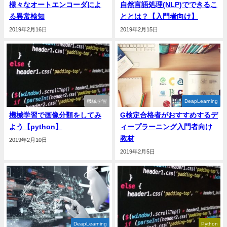
様々なオートエンコーダによ
自然言語処理(NLP)でできるこ
る異常検知
ととは？【入門者向け】
2019年2月16日
2019年2月15日
機械学習
DeapLearning
機械学習で画像分類をしてみ
G検定合格者がおすすめするデ
よう【python】
ィープラーニング入門者向け
教材
2019年2月10日
2019年2月5日
DeapLearning
Python