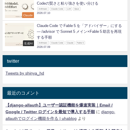
Codeの賢さと粘り強さを使い分ける
Anthropic
Claude Code
LLM
Opus
2026.07.10
Claude
Claude Code で Fable 5 を「アドバイザー」にする
— /advisor で Sonnet 5 メイン×Fable 5 助言を再現
する手順
生成AI
Anthropic
Claude Code
Claude
Fable 5
2026.07.09
twitter
Tweets by shinya_hd
最近のコメント
【django-allauth】ユーザー認証機能を爆速実装｜Email /
Google / Twitter ログインを最短で導入する手順
に
django-
allauthでログイン機能を作る | uhablog
より