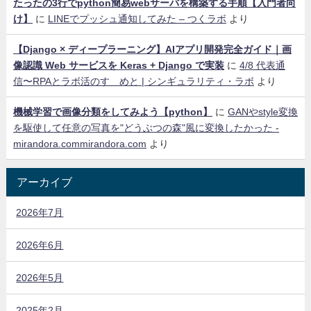
たったの3行でpython簡易webサーバを構築する手順【入門者向
け】
に
LINEでプッシュ通知してみた – つくラボ
より
【Django × ディープラーニング】AIアプリ開発完全ガイド｜画
像認識 Web サービスを Keras + Django で実装
に
4/8 代表通
信〜RPAとラボ活のすゝめと | シンギュラリティ・ラボ
より
機械学習で画像分類をしてみよう【python】
に
GANやstyle変換
を駆使して任意の写真を"どうぶつの森"風に変換したかった -
mirandora.commirandora.com
より
アーカイブ
2026年7月
2026年6月
2026年5月
2025年2月