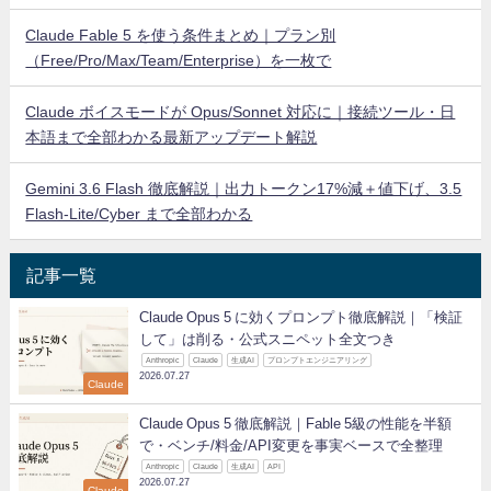
Claude Fable 5 を使う条件まとめ｜プラン別
（Free/Pro/Max/Team/Enterprise）を一枚で
Claude ボイスモードが Opus/Sonnet 対応に｜接続ツール・日
本語まで全部わかる最新アップデート解説
Gemini 3.6 Flash 徹底解説｜出力トークン17%減＋値下げ、3.5
Flash-Lite/Cyber まで全部わかる
記事一覧
Claude Opus 5 に効くプロンプト徹底解説｜「検証
して」は削る・公式スニペット全文つき
Anthropic
Claude
生成AI
プロンプトエンジニアリング
2026.07.27
Claude
Claude Opus 5 徹底解説｜Fable 5級の性能を半額
で・ベンチ/料金/API変更を事実ベースで全整理
Anthropic
Claude
生成AI
API
2026.07.27
Claude