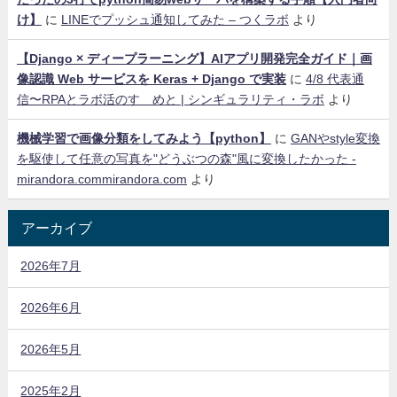
け】
に
LINEでプッシュ通知してみた – つくラボ
より
【Django × ディープラーニング】AIアプリ開発完全ガイド｜画
像認識 Web サービスを Keras + Django で実装
に
4/8 代表通
信〜RPAとラボ活のすゝめと | シンギュラリティ・ラボ
より
機械学習で画像分類をしてみよう【python】
に
GANやstyle変換
を駆使して任意の写真を"どうぶつの森"風に変換したかった -
mirandora.commirandora.com
より
アーカイブ
2026年7月
2026年6月
2026年5月
2025年2月