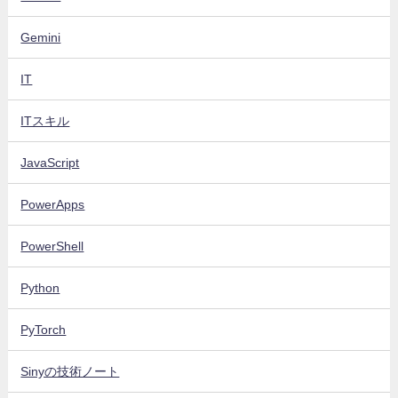
Gemini
IT
ITスキル
JavaScript
PowerApps
PowerShell
Python
PyTorch
Sinyの技術ノート