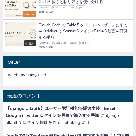
Codeの賢さと粘り強さを使い分ける
Anthropic
Claude Code
LLM
Opus
2026.07.10
Claude
Claude Code で Fable 5 を「アドバイザー」にする
— /advisor で Sonnet 5 メイン×Fable 5 助言を再現
する手順
生成AI
Anthropic
Claude Code
Claude
Fable 5
2026.07.09
twitter
Tweets by shinya_hd
最近のコメント
【django-allauth】ユーザー認証機能を爆速実装｜Email /
Google / Twitter ログインを最短で導入する手順
に
django-
allauthでログイン機能を作る | uhablog
より
たったの3行でpython簡易webサーバを構築する手順【入門者向