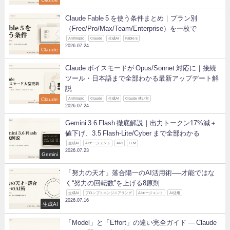
Claude Fable 5 を使う条件まとめ｜プラン別
（Free/Pro/Max/Team/Enterprise）を一枚で
Anthropic
Claude
生成AI
Fable 5
2026.07.24
Claude
Claude ボイスモードが Opus/Sonnet 対応に｜接続
ツール・日本語まで全部わかる最新アップデート解
説
Claude
Anthropic
Claude
生成AI
Claude 使い方
2026.07.24
Gemini 3.6 Flash 徹底解説｜出力トークン17%減＋
値下げ、3.5 Flash-Lite/Cyber まで全部わかる
生成AI
AIエージェント
API
LLM
2026.07.23
Gemini
「努力の天才」落合陽一のAI活用術──才能ではな
く“努力の回転数”を上げる8原則
生成AI
プロンプトエンジニアリング
AIエージェント
AI活用
2026.07.16
生成AI
「Model」と「Effort」の違い完全ガイド ― Claude