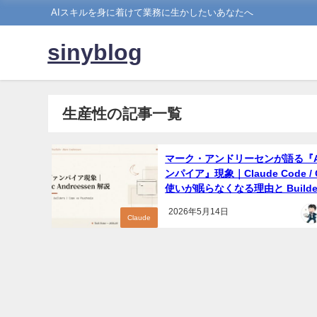
AIスキルを身に着けて業務に生かしたいあなたへ
sinyblog
生産性の記事一覧
マーク・アンドリーセンが語る『A
ンパイア』現象｜Claude Code / 
使いが眠らなくなる理由と Builde
の到来【2026年5月】
2026年5月14日
Claude