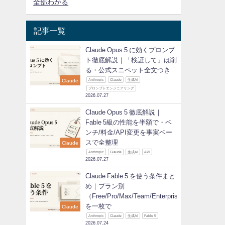
全部わかる
記事一覧
Claude Opus 5 に効くプロンプ
ト徹底解説｜「検証して」は削
る・公式スニペット全文つき
Claude
Anthropic
Claude
生成AI
プロンプトエンジニアリング
2026.07.27
Claude Opus 5 徹底解説｜
Fable 5級の性能を半額で・ベ
ンチ/料金/API変更を事実ベー
スで全整理
Claude
Anthropic
Claude
生成AI
API
2026.07.27
Claude Fable 5 を使う条件まと
め｜プラン別
（Free/Pro/Max/Team/Enterprise）
を一枚で
Claude
Anthropic
Claude
生成AI
Fable 5
2026.07.24