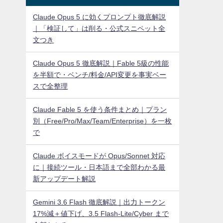
Claude Opus 5 に効くプロンプト徹底解説
｜「検証して」は削る・公式スニペット全
文つき
Claude Opus 5 徹底解説｜Fable 5級の性能
を半額で・ベンチ/料金/API変更を事実ベー
スで全整理
Claude Fable 5 を使う条件まとめ｜プラン
別（Free/Pro/Max/Team/Enterprise）を一枚
で
Claude ボイスモードが Opus/Sonnet 対応
に｜接続ツール・日本語まで全部わかる最
新アップデート解説
Gemini 3.6 Flash 徹底解説｜出力トークン
17%減＋値下げ、3.5 Flash-Lite/Cyber まで