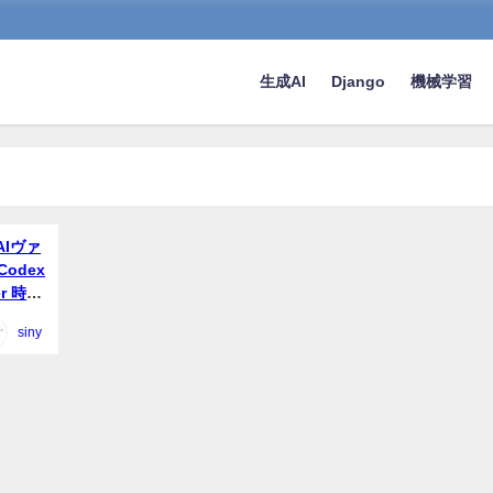
生成AI
Django
機械学習
Iヴァ
Codex
r 時代
siny