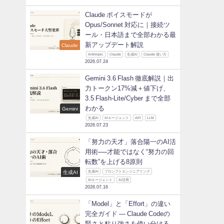
Claude ボイスモードが
Opus/Sonnet 対応に｜接続ツ
ール・日本語まで全部わかる最
新アップデート解説
Claude
Anthropic
Claude
生成AI
Claude 使い方
2026.07.24
Gemini 3.6 Flash 徹底解説｜出
力トークン17%減＋値下げ、
3.5 Flash-Lite/Cyber まで全部
わかる
Gemini
生成AI
AIエージェント
API
LLM
2026.07.23
「努力の天才」落合陽一のAI活
用術──才能ではなく“努力の回
転数”を上げる8原則
生成AI
生成AI
プロンプトエンジニアリング
AIエージェント
AI活用
2026.07.16
「Model」と「Effort」の違い
完全ガイド ― Claude Codeの
賢さと粘り強さを使い分ける