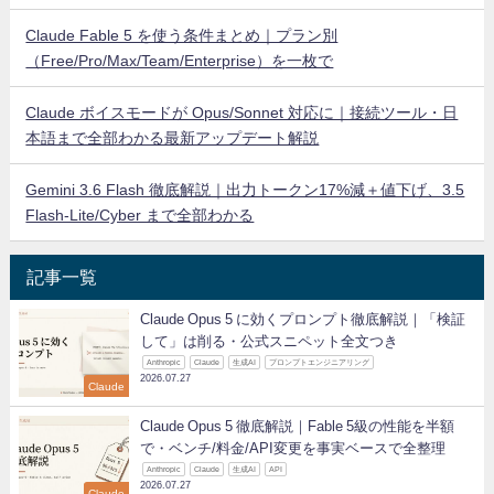
Claude Fable 5 を使う条件まとめ｜プラン別
（Free/Pro/Max/Team/Enterprise）を一枚で
Claude ボイスモードが Opus/Sonnet 対応に｜接続ツール・日
本語まで全部わかる最新アップデート解説
Gemini 3.6 Flash 徹底解説｜出力トークン17%減＋値下げ、3.5
Flash-Lite/Cyber まで全部わかる
記事一覧
Claude Opus 5 に効くプロンプト徹底解説｜「検証
して」は削る・公式スニペット全文つき
Anthropic
Claude
生成AI
プロンプトエンジニアリング
2026.07.27
Claude
Claude Opus 5 徹底解説｜Fable 5級の性能を半額
で・ベンチ/料金/API変更を事実ベースで全整理
Anthropic
Claude
生成AI
API
2026.07.27
Claude