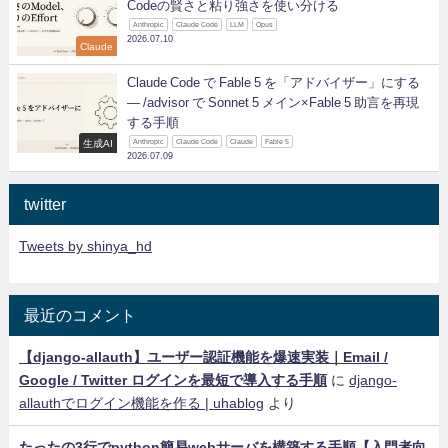
Codeの賢さと粘り強さを使い分ける
Anthropic
Claude Code
LLM
Opus
2026.07.10
Claude
Claude Code で Fable 5 を「アドバイザー」にする
— /advisor で Sonnet 5 メイン×Fable 5 助言を再現
する手順
生成AI
Anthropic
Claude Code
Claude
Fable 5
2026.07.09
twitter
Tweets by shinya_hd
最近のコメント
【django-allauth】ユーザー認証機能を爆速実装｜Email /
Google / Twitter ログインを最短で導入する手順
に
django-
allauthでログイン機能を作る | uhablog
より
たったの3行でpython簡易webサーバを構築する手順【入門者向