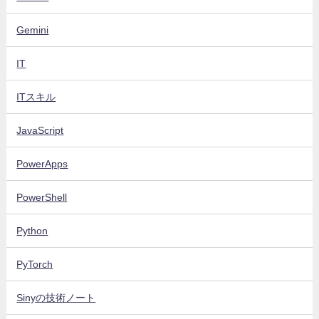
Gemini
IT
ITスキル
JavaScript
PowerApps
PowerShell
Python
PyTorch
Sinyの技術ノート