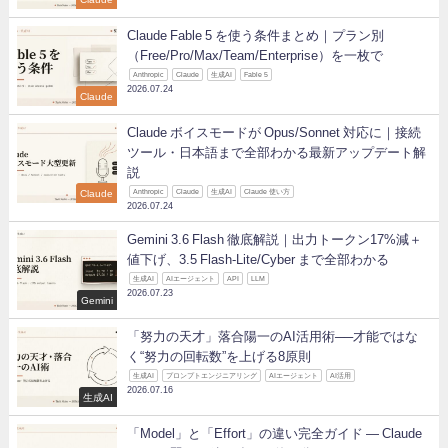
Claude Fable 5 を使う条件まとめ｜プラン別
（Free/Pro/Max/Team/Enterprise）を一枚で
Anthropic
Claude
生成AI
Fable 5
2026.07.24
Claude
Claude ボイスモードが Opus/Sonnet 対応に｜接続
ツール・日本語まで全部わかる最新アップデート解
説
Claude
Anthropic
Claude
生成AI
Claude 使い方
2026.07.24
Gemini 3.6 Flash 徹底解説｜出力トークン17%減＋
値下げ、3.5 Flash-Lite/Cyber まで全部わかる
生成AI
AIエージェント
API
LLM
2026.07.23
Gemini
「努力の天才」落合陽一のAI活用術──才能ではな
く“努力の回転数”を上げる8原則
生成AI
プロンプトエンジニアリング
AIエージェント
AI活用
2026.07.16
生成AI
「Model」と「Effort」の違い完全ガイド ― Claude