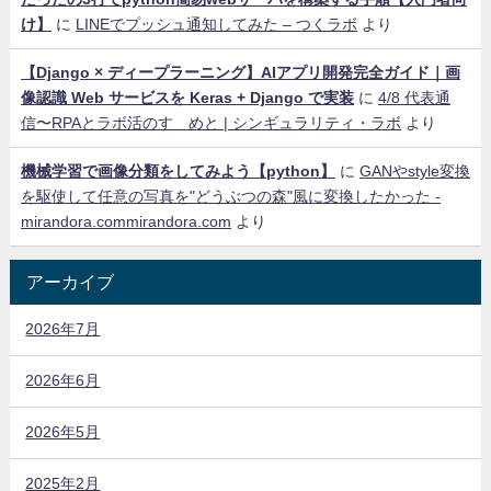
け】
に
LINEでプッシュ通知してみた – つくラボ
より
【Django × ディープラーニング】AIアプリ開発完全ガイド｜画
像認識 Web サービスを Keras + Django で実装
に
4/8 代表通
信〜RPAとラボ活のすゝめと | シンギュラリティ・ラボ
より
機械学習で画像分類をしてみよう【python】
に
GANやstyle変換
を駆使して任意の写真を"どうぶつの森"風に変換したかった -
mirandora.commirandora.com
より
アーカイブ
2026年7月
2026年6月
2026年5月
2025年2月