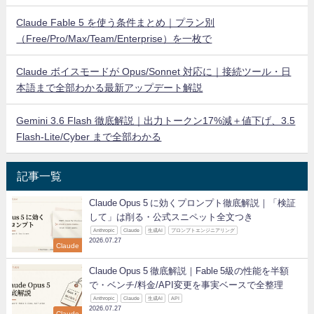
Claude Fable 5 を使う条件まとめ｜プラン別
（Free/Pro/Max/Team/Enterprise）を一枚で
Claude ボイスモードが Opus/Sonnet 対応に｜接続ツール・日
本語まで全部わかる最新アップデート解説
Gemini 3.6 Flash 徹底解説｜出力トークン17%減＋値下げ、3.5
Flash-Lite/Cyber まで全部わかる
記事一覧
Claude Opus 5 に効くプロンプト徹底解説｜「検証
して」は削る・公式スニペット全文つき
Anthropic
Claude
生成AI
プロンプトエンジニアリング
2026.07.27
Claude
Claude Opus 5 徹底解説｜Fable 5級の性能を半額
で・ベンチ/料金/API変更を事実ベースで全整理
Anthropic
Claude
生成AI
API
2026.07.27
Claude