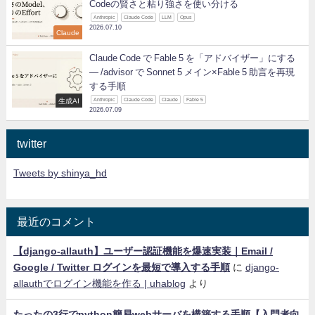
Codeの賢さと粘り強さを使い分ける
Anthropic
Claude Code
LLM
Opus
2026.07.10
Claude
Claude Code で Fable 5 を「アドバイザー」にする
— /advisor で Sonnet 5 メイン×Fable 5 助言を再現
する手順
生成AI
Anthropic
Claude Code
Claude
Fable 5
2026.07.09
twitter
Tweets by shinya_hd
最近のコメント
【django-allauth】ユーザー認証機能を爆速実装｜Email /
Google / Twitter ログインを最短で導入する手順
に
django-
allauthでログイン機能を作る | uhablog
より
たったの3行でpython簡易webサーバを構築する手順【入門者向