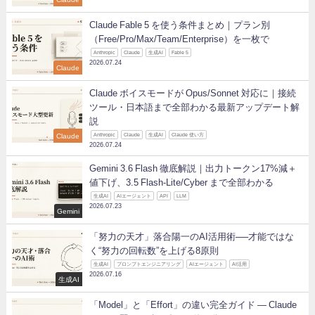
Claude Fable 5 を使う条件まとめ｜プラン別
（Free/Pro/Max/Team/Enterprise）を一枚で
Anthropic
Claude
生成AI
Fable 5
2026.07.24
Claude
Claude ボイスモードが Opus/Sonnet 対応に｜接続
ツール・日本語まで全部わかる最新アップデート解
説
Claude
Anthropic
Claude
生成AI
Claude 使い方
2026.07.24
Gemini 3.6 Flash 徹底解説｜出力トークン17%減＋
値下げ、3.5 Flash-Lite/Cyber まで全部わかる
生成AI
AIエージェント
API
LLM
2026.07.23
Gemini
「努力の天才」落合陽一のAI活用術──才能ではな
く“努力の回転数”を上げる8原則
生成AI
プロンプトエンジニアリング
AIエージェント
AI活用
2026.07.16
生成AI
「Model」と「Effort」の違い完全ガイド ― Claude