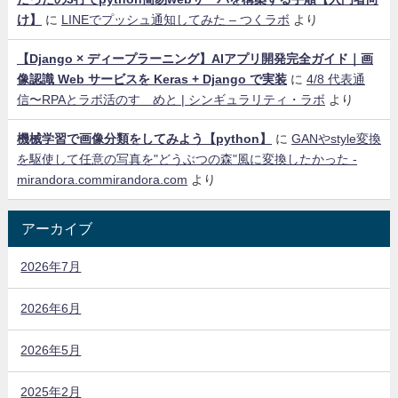
け】
に
LINEでプッシュ通知してみた – つくラボ
より
【Django × ディープラーニング】AIアプリ開発完全ガイド｜画
像認識 Web サービスを Keras + Django で実装
に
4/8 代表通
信〜RPAとラボ活のすゝめと | シンギュラリティ・ラボ
より
機械学習で画像分類をしてみよう【python】
に
GANやstyle変換
を駆使して任意の写真を"どうぶつの森"風に変換したかった -
mirandora.commirandora.com
より
アーカイブ
2026年7月
2026年6月
2026年5月
2025年2月