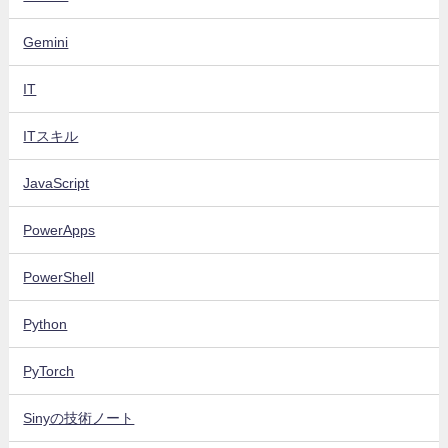
Gemini
IT
ITスキル
JavaScript
PowerApps
PowerShell
Python
PyTorch
Sinyの技術ノート