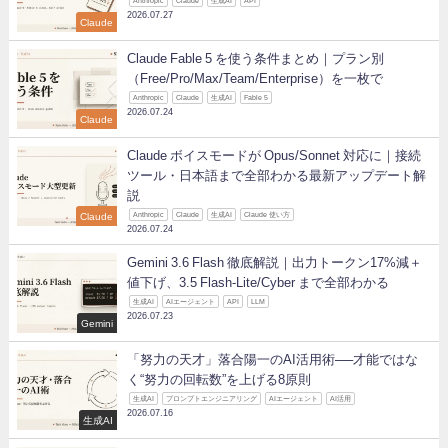
Anthropic
Claude
生成AI
API
2026.07.27
Claude
Claude Fable 5 を使う条件まとめ｜プラン別
（Free/Pro/Max/Team/Enterprise）を一枚で
Anthropic
Claude
生成AI
Fable 5
2026.07.24
Claude
Claude ボイスモードが Opus/Sonnet 対応に｜接続
ツール・日本語まで全部わかる最新アップデート解
説
Claude
Anthropic
Claude
生成AI
Claude 使い方
2026.07.24
Gemini 3.6 Flash 徹底解説｜出力トークン17%減＋
値下げ、3.5 Flash-Lite/Cyber まで全部わかる
生成AI
AIエージェント
API
LLM
2026.07.23
Gemini
「努力の天才」落合陽一のAI活用術──才能ではな
く“努力の回転数”を上げる8原則
生成AI
プロンプトエンジニアリング
AIエージェント
AI活用
2026.07.16
生成AI