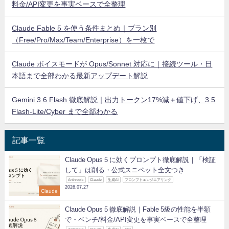
料金/API変更を事実ベースで全整理
Claude Fable 5 を使う条件まとめ｜プラン別
（Free/Pro/Max/Team/Enterprise）を一枚で
Claude ボイスモードが Opus/Sonnet 対応に｜接続ツール・日
本語まで全部わかる最新アップデート解説
Gemini 3.6 Flash 徹底解説｜出力トークン17%減＋値下げ、3.5
Flash-Lite/Cyber まで全部わかる
記事一覧
Claude Opus 5 に効くプロンプト徹底解説｜「検証
して」は削る・公式スニペット全文つき
Anthropic
Claude
生成AI
プロンプトエンジニアリング
2026.07.27
Claude
Claude Opus 5 徹底解説｜Fable 5級の性能を半額
で・ベンチ/料金/API変更を事実ベースで全整理