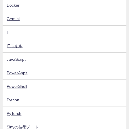
Docker
Gemini
IT
ITスキル
JavaScript
PowerApps
PowerShell
Python
PyTorch
Sinyの技術ノート