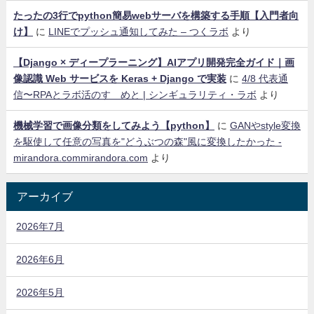
たったの3行でpython簡易webサーバを構築する手順【入門者向
け】
に
LINEでプッシュ通知してみた – つくラボ
より
【Django × ディープラーニング】AIアプリ開発完全ガイド｜画
像認識 Web サービスを Keras + Django で実装
に
4/8 代表通
信〜RPAとラボ活のすゝめと | シンギュラリティ・ラボ
より
機械学習で画像分類をしてみよう【python】
に
GANやstyle変換
を駆使して任意の写真を"どうぶつの森"風に変換したかった -
mirandora.commirandora.com
より
アーカイブ
2026年7月
2026年6月
2026年5月