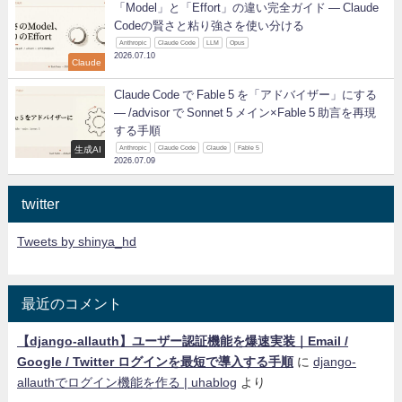
「Model」と「Effort」の違い完全ガイド ― Claude
Codeの賢さと粘り強さを使い分ける
Anthropic
Claude Code
LLM
Opus
2026.07.10
Claude
Claude Code で Fable 5 を「アドバイザー」にする
— /advisor で Sonnet 5 メイン×Fable 5 助言を再現
する手順
生成AI
Anthropic
Claude Code
Claude
Fable 5
2026.07.09
twitter
Tweets by shinya_hd
最近のコメント
【django-allauth】ユーザー認証機能を爆速実装｜Email /
Google / Twitter ログインを最短で導入する手順
に
django-
allauthでログイン機能を作る | uhablog
より